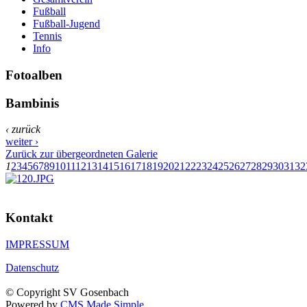
Fußball
Fußball-Jugend
Tennis
Info
Fotoalben
Bambinis
‹ zurück
weiter ›
Zurück zur übergeordneten Galerie
1
2
3
4
5
6
7
8
9
10
11
12
13
14
15
16
17
18
19
20
21
22
23
24
25
26
27
28
29
30
31
32
Kontakt
IMPRESSUM
Datenschutz
© Copyright SV Gosenbach
Powered by
CMS Made Simple