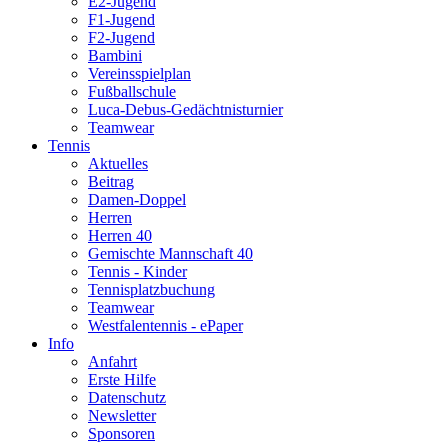
E2-Jugend
F1-Jugend
F2-Jugend
Bambini
Vereinsspielplan
Fußballschule
Luca-Debus-Gedächtnisturnier
Teamwear
Tennis
Aktuelles
Beitrag
Damen-Doppel
Herren
Herren 40
Gemischte Mannschaft 40
Tennis - Kinder
Tennisplatzbuchung
Teamwear
Westfalentennis - ePaper
Info
Anfahrt
Erste Hilfe
Datenschutz
Newsletter
Sponsoren