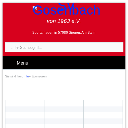
von 1963 e.V.
Sportanlagen in 57080 Siegen, Am Stein
Menu
Sie sind hier:
Info
»
Sponsoren