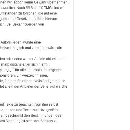
te können wir jedoch keine Gewähr übernehmen.
twortlich. Nach §§ 8 bis 10 TMG sind wir
 Umständen zu forschen, die auf eine
llgemeinen Gesetzen bleiben hiervon
glich. Bei Bekanntwerden von
 Autors liegen, würde eine
technisch möglich und zumutbar wäre, die
iten erkennbar waren. Auf die aktuelle und
shalb distanziert er sich hiermit
llung gilt für alle innerhalb des eigenen
ionsforen, Linkverzeichnissen,
e, fehlerhafte oder unvollständige Inhalte
t allein der Anbieter der Seite, auf welche
nd Texte zu beachten, von ihm selbst
sequenzen und Texte zurückzugreifen.
 uneingeschränkt den Bestimmungen des
ßen Nennung ist nicht der Schluss zu