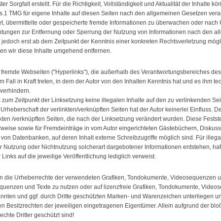
er Sorgfalt erstellt. Für die Richtigkeit, Vollständigkeit und Aktualität der Inhal
s.1 TMG für eigene Inhalte auf diesen Seiten nach den allgemeinen Gesetzen veran
htet, übermittelte oder gespeicherte fremde Informationen zu überwachen oder nach
lichtungen zur Entfernung oder Sperrung der Nutzung von Informationen nach den a
t jedoch erst ab dem Zeitpunkt der Kenntnis einer konkreten Rechtsverletzung mö
n wir diese Inhalte umgehend entfernen.
f fremde Webseiten ("Hyperlinks"), die außerhalb des Verantwortungsbereiches des
m Fall in Kraft treten, in dem der Autor von den Inhalten Kenntnis hat und es ihm 
 verhindern.
ss zum Zeitpunkt der Linksetzung keine illegalen Inhalte auf den zu verlinkenden Se
 Urheberschaft der verlinkten/verknüpften Seiten hat der Autor keinerlei Einfluss. De
nkten /verknüpften Seiten, die nach der Linksetzung verändert wurden. Diese Festste
weise sowie für Fremdeinträge in vom Autor eingerichteten Gästebüchern, Diskuss
von Datenbanken, auf deren Inhalt externe Schreibzugriffe möglich sind. Für illegal
 Nutzung oder Nichtnutzung solcherart dargebotener Informationen entstehen, hafte
Links auf die jeweilige Veröffentlichung lediglich verweist.
ionen die Urheberrechte der verwendeten Grafiken, Tondokumente, Videosequenzen u
equenzen und Texte zu nutzen oder auf lizenzfreie Grafiken, Tondokumente, Video
nannten und ggf. durch Dritte geschützten Marken- und Warenzeichen unterliegen
n Besitzrechten der jeweiligen eingetragenen Eigentümer. Allein aufgrund der blo
chte Dritter geschützt sind!