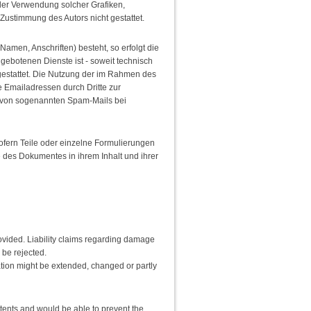
 oder Verwendung solcher Grafiken,
ustimmung des Autors nicht gestattet.
amen, Anschriften) besteht, so erfolgt die
gebotenen Dienste ist - soweit technisch
estattet. Die Nutzung der im Rahmen des
 Emailadressen durch Dritte zur
er von sogenannten Spam-Mails bei
Sofern Teile oder einzelne Formulierungen
e des Dokumentes in ihrem Inhalt und ihrer
provided. Liability claims regarding damage
 be rejected.
mation might be extended, changed or partly
ontents and would be able to prevent the