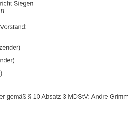
richt Siegen
78
 Vorstand:
tzender)
ender)
)
cher gemäß § 10 Absatz 3 MDStV: Andre Grimm 