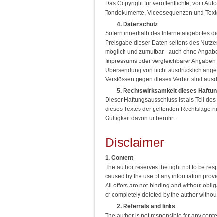
Das Copyright für veröffentlichte, vom Auto
Tondokumente, Videosequenzen und Texte i
4. Datenschutz
Sofern innerhalb des Internetangebotes di
Preisgabe dieser Daten seitens des Nutzer
möglich und zumutbar - auch ohne Angabe
Impressums oder vergleichbarer Angaben v
Übersendung von nicht ausdrücklich angefo
Verstössen gegen dieses Verbot sind ausd
5. Rechtswirksamkeit dieses Haftu
Dieser Haftungsausschluss ist als Teil de
dieses Textes der geltenden Rechtslage nic
Gültigkeit davon unberührt.
Disclaimer
1. Content
The author reserves the right not to be res
caused by the use of any information provid
All offers are not-binding and without obli
or completely deleted by the author with
2. Referrals and links
The author is not responsible for any conte