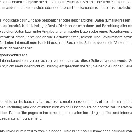
r selbst erstellte Objekte bleibt allein beim Autor der Seiten. Eine Vervielfältigung
n anderen elektronischen oder gedruckten Publikationen ist ohne ausdrückliche Z
e Möglichkeit zur Eingabe persönlicher oder geschäftlicher Daten (Emailadressen, N
s auf ausdrücklich freiwilliger Basis. Die Inanspruchnahme und Bezahlung aller an
 solcher Daten bzw. unter Angabe anonymisierter Daten oder eines Pseudonyms g
eröffentlichten Kontaktdaten wie Postanschriften, Telefon- und Faxnummern sowie
rderten Informationen ist nicht gestattet. Rechtliche Schritte gegen die Versend
rücklich vorbehalten.
ngsausschlusses
s Internetangebotes zu betrachten, von dem aus auf diese Seite verwiesen wurde. 
ht, nicht mehr oder nicht vollständig entsprechen sollten, bleiben die übrigen Teil
ponsible for the topicality, correctness, completeness or quality of the information 
ed, including any kind of information which is incomplete or incorrect,will therefore
gation. Parts of the pages or the complete publication including all offers and infor
out separate announcement.
nts linked or referred to from his pages - unless he has full knowledge of illegal c