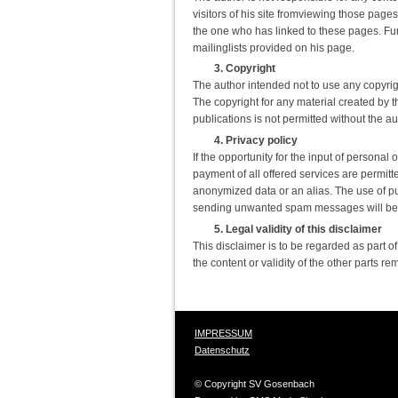
visitors of his site fromviewing those page
the one who has linked to these pages. Fur
mailinglists provided on his page.
3. Copyright
The author intended not to use any copyright
The copyright for any material created by t
publications is not permitted without the a
4. Privacy policy
If the opportunity for the input of persona
payment of all offered services are permitte
anonymized data or an alias. The use of p
sending unwanted spam messages will be
5. Legal validity of this disclaimer
This disclaimer is to be regarded as part of
the content or validity of the other parts re
IMPRESSUM
Datenschutz
© Copyright SV Gosenbach