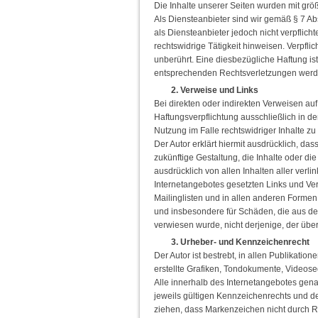
Die Inhalte unserer Seiten wurden mit größt
Als Diensteanbieter sind wir gemäß § 7 Ab
als Diensteanbieter jedoch nicht verpflic
rechtswidrige Tätigkeit hinweisen. Verpf
unberührt. Eine diesbezügliche Haftung is
entsprechenden Rechtsverletzungen werde
2. Verweise und Links
Bei direkten oder indirekten Verweisen au
Haftungsverpflichtung ausschließlich in de
Nutzung im Falle rechtswidriger Inhalte zu
Der Autor erklärt hiermit ausdrücklich, da
zukünftige Gestaltung, die Inhalte oder die
ausdrücklich von allen Inhalten aller verli
Internetangebotes gesetzten Links und Ver
Mailinglisten und in allen anderen Formen 
und insbesondere für Schäden, die aus der
verwiesen wurde, nicht derjenige, der über 
3. Urheber- und Kennzeichenrecht
Der Autor ist bestrebt, in allen Publikat
erstellte Grafiken, Tondokumente, Videos
Alle innerhalb des Internetangebotes ge
jeweils gültigen Kennzeichenrechts und de
ziehen, dass Markenzeichen nicht durch Re