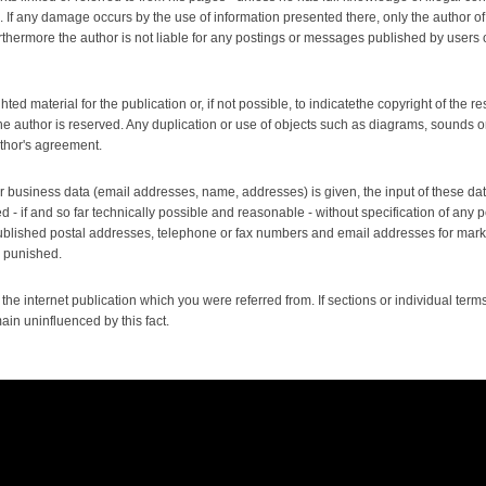
s. If any damage occurs by the use of information presented there, only the author of
thermore the author is not liable for any postings or messages published by users
ed material for the publication or, if not possible, to indicatethe copyright of the re
he author is reserved. Any duplication or use of objects such as diagrams, sounds or 
uthor's agreement.
l or business data (email addresses, name, addresses) is given, the input of these da
d - if and so far technically possible and reasonable - without specification of any 
ublished postal addresses, telephone or fax numbers and email addresses for marke
 punished.
 the internet publication which you were referred from. If sections or individual terms 
main uninfluenced by this fact.