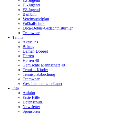
E2-Jugend
F1-Jugend
F2-Jugend
Bambini
Vereinsspielplan
Fußballschule
Luca-Debus-Gedächtnisturnier
Teamwear
Tennis
Aktuelles
Beitrag
Damen-Doppel
Herren
Herren 40
Gemischte Mannschaft 40
Tennis - Kinder
Tennisplatzbuchung
Teamwear
Westfalentennis - ePaper
Info
Anfahrt
Erste Hilfe
Datenschutz
Newsletter
Sponsoren