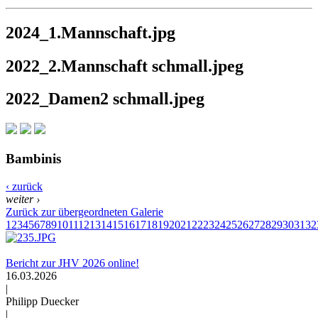
2024_1.Mannschaft.jpg
2022_2.Mannschaft schmall.jpeg
2022_Damen2 schmall.jpeg
Bambinis
‹ zurück
weiter ›
Zurück zur übergeordneten Galerie
1
2
3
4
5
6
7
8
9
10
11
12
13
14
15
16
17
18
19
20
21
22
23
24
25
26
27
28
29
30
31
32
Bericht zur JHV 2026 online!
16.03.2026
|
Philipp Duecker
|