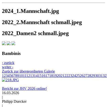
2024_1.Mannschaft.jpg
2022_2.Mannschaft schmall.jpeg
2022_Damen2 schmall.jpeg
Bambinis
‹ zurück
weiter ›
Zurück zur übergeordneten Galerie
1
2
3
4
5
6
7
8
9
10
11
12
13
14
15
16
17
18
19
20
21
22
23
24
25
26
27
28
29
30
31
32
Bericht zur JHV 2026 online!
16.03.2026
|
Philipp Duecker
|