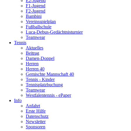
E2-Jugend
F1-Jugend
F2-Jugend
Bambini
Vereinsspielplan
Fußballschule
Luca-Debus-Gedächtnisturnier
Teamwear
Tennis
Aktuelles
Beitrag
Damen-Doppel
Herren
Herren 40
Gemischte Mannschaft 40
Tennis - Kinder
Tennisplatzbuchung
Teamwear
Westfalentennis - ePaper
Info
Anfahrt
Erste Hilfe
Datenschutz
Newsletter
Sponsoren