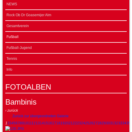
NEWS
Rock Ob Dr Goasemijer Alm
Gesamtverein
Fußball
Fußball-Jugend
Tennis
Info
FOTOALBEN
Bambinis
‹ zurück
Zurück zur übergeordneten Galerie
1
2
3
4
5
6
7
8
9
10
11
12
13
14
15
16
17
18
19
20
21
22
23
24
25
26
27
28
29
30
31
32
33
34
35