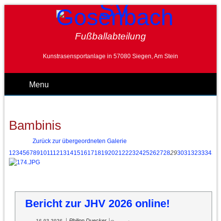
Fußballabteilung
Kunstrasensportanlage in 57080 Siegen, Am Stein
Menu
Bambinis
Zurück zur übergeordneten Galerie
1
2
3
4
5
6
7
8
9
10
11
12
13
14
15
16
17
18
19
20
21
22
23
24
25
26
27
28
29
30
31
32
33
34
35
Bericht zur JHV 2026 online!
|
|
Philipp Duecker
16.03.2026