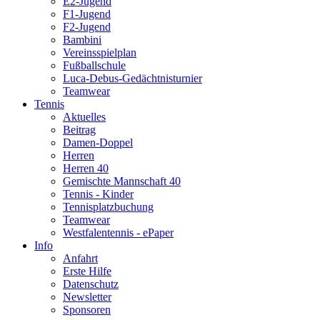
E2-Jugend
F1-Jugend
F2-Jugend
Bambini
Vereinsspielplan
Fußballschule
Luca-Debus-Gedächtnisturnier
Teamwear
Tennis
Aktuelles
Beitrag
Damen-Doppel
Herren
Herren 40
Gemischte Mannschaft 40
Tennis - Kinder
Tennisplatzbuchung
Teamwear
Westfalentennis - ePaper
Info
Anfahrt
Erste Hilfe
Datenschutz
Newsletter
Sponsoren