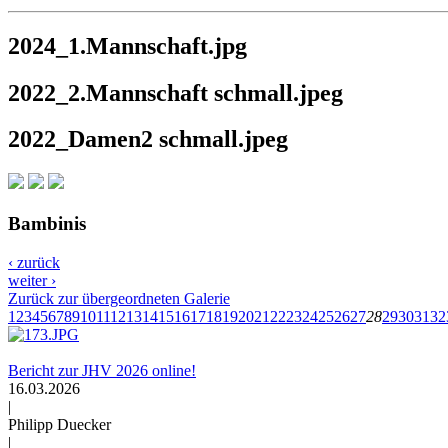
2024_1.Mannschaft.jpg
2022_2.Mannschaft schmall.jpeg
2022_Damen2 schmall.jpeg
Bambinis
‹ zurück
weiter ›
Zurück zur übergeordneten Galerie
1
2
3
4
5
6
7
8
9
10
11
12
13
14
15
16
17
18
19
20
21
22
23
24
25
26
27
28
29
30
31
32
Bericht zur JHV 2026 online!
16.03.2026
|
Philipp Duecker
|