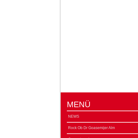
MENÜ
NEWS
Rock Ob Dr Goasemijer Alm