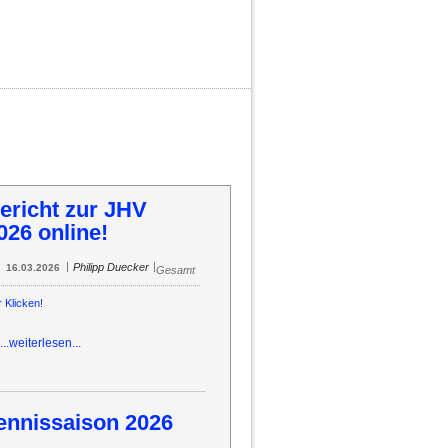
54
55
56
57
58
59
60
61
62
63
64
ericht zur JHV
026 online!
|
|
Philipp Duecker
16.03.2026
Gesamt
r Klicken!
...weiterlesen...
ennissaison 2026