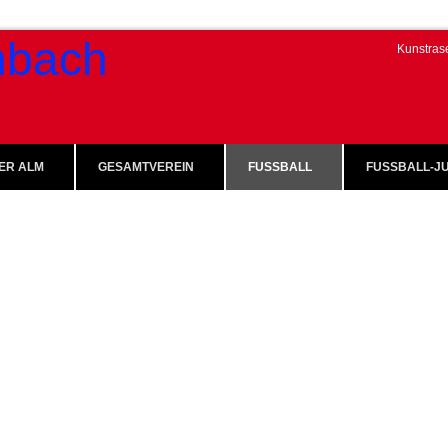
Kunstras
ER ALM
GESAMTVEREIN
FUSSBALL
FUSSBALL-JU