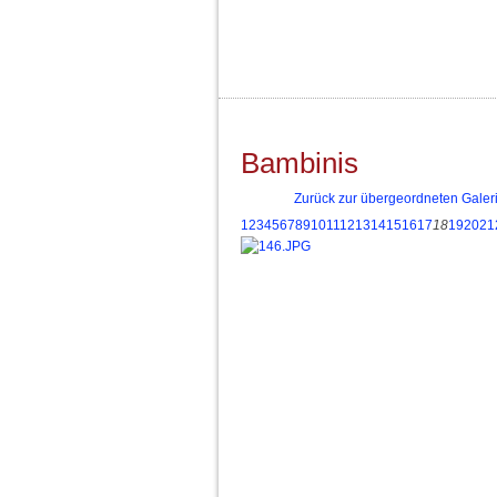
Bambinis
Zurück zur übergeordneten Galer
1
2
3
4
5
6
7
8
9
10
11
12
13
14
15
16
17
18
19
20
21