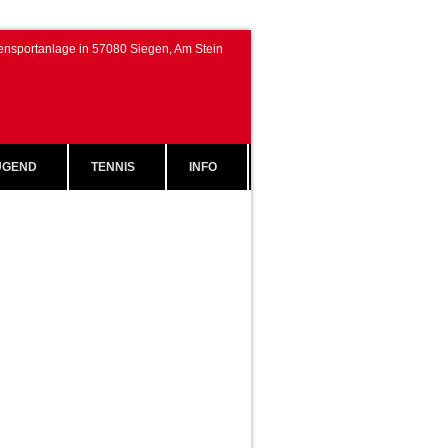
ensportanlage in 57080 Siegen, Am Stein
GEND
TENNIS
INFO