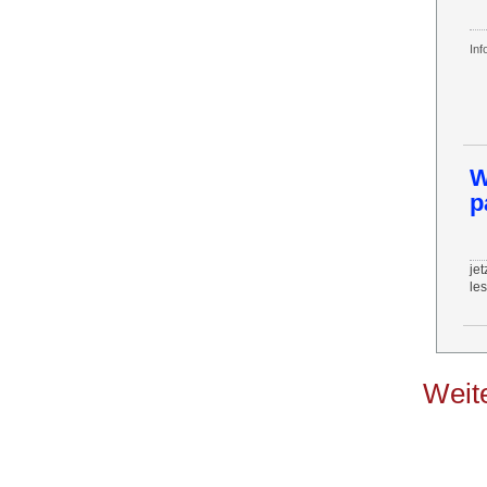
Inf
W
p
jet
le
Weite