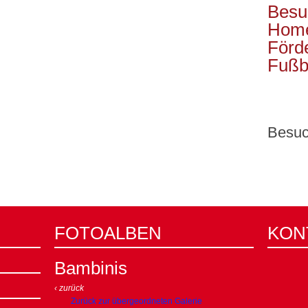
Besu
Home
Förd
Fußba
Besuc
FOTOALBEN
KON
Bambinis
‹ zurück
Zurück zur übergeordneten Galerie