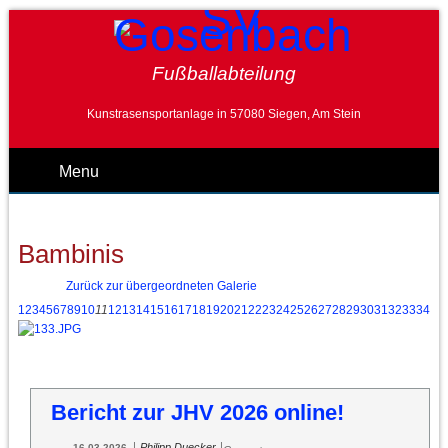
Fußballabteilung
Kunstrasensportanlage in 57080 Siegen, Am Stein
Menu
Bambinis
Zurück zur übergeordneten Galerie
1
2
3
4
5
6
7
8
9
10
11
12
13
14
15
16
17
18
19
20
21
22
23
24
25
26
27
28
29
30
31
32
33
34
35
Bericht zur JHV 2026 online!
|
|
Philipp Duecker
16.03.2026