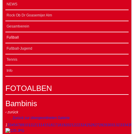
NEWS
Rock Ob Dr Goasemijer Alm
Gesamtverein
Fußball
Fußball-Jugend
Tennis
Info
FOTOALBEN
Bambinis
‹ zurück
Zurück zur übergeordneten Galerie
1
2
3
4
5
6
7
8
9
10
11
12
13
14
15
16
17
18
19
20
21
22
23
24
25
26
27
28
29
30
31
32
33
34
35