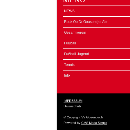
NEWS
Rock Ob Dr Goasemijer Alm
Gesamtverein
Fußball
Fußball-Jugend
Tennis
Info
IMPRESSUM
Datenschutz
© Copyright SV Gosenbach
Powered by
CMS Made Simple