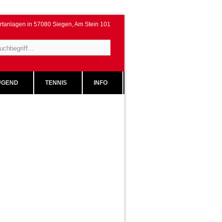
rtanlagen in 57080 Siegen, Am Stein 101
GEND
TENNIS
INFO