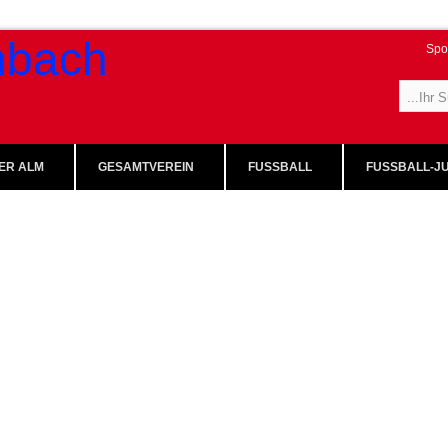
Spo
ER ALM
GESAMTVEREIN
FUSSBALL
FUSSBALL-JU