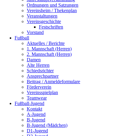
Ordnungen und Satzungen
Vereinsheim / Thekenplan
Veranstaltungen
Vereinsgeschichte
Festschriften
Vorstand
Fußball
Aktuelles / Berichte
1. Mannschaft (Herren)
2. Mannschaft (Herren)
Damen
Alte Herren
Schiedsrichter
Ansprechpartner
Beitrag / Anmeldeformulare
Förderverein
Vereinsspielplan
Teamwear
Fußball-Jugend
Kontakt
A-Jugend
B-Jugend
B-Jugend (Mädchen)
D1-Jugend