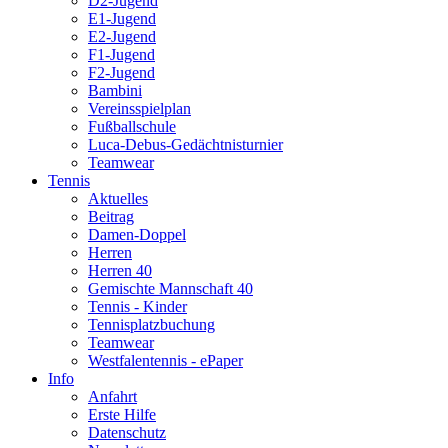
D2-Jugend
E1-Jugend
E2-Jugend
F1-Jugend
F2-Jugend
Bambini
Vereinsspielplan
Fußballschule
Luca-Debus-Gedächtnisturnier
Teamwear
Tennis
Aktuelles
Beitrag
Damen-Doppel
Herren
Herren 40
Gemischte Mannschaft 40
Tennis - Kinder
Tennisplatzbuchung
Teamwear
Westfalentennis - ePaper
Info
Anfahrt
Erste Hilfe
Datenschutz