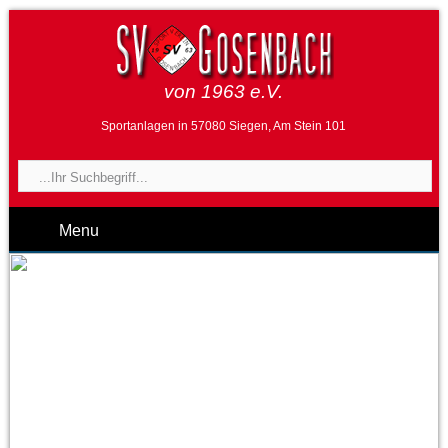
von 1963 e.V.
Sportanlagen in 57080 Siegen, Am Stein 101
Menu