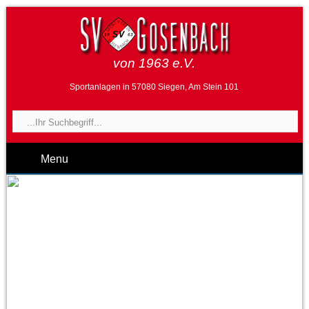
von 1963 e.V.
Sportanlagen in 57080 Siegen, Am Stein 101
Menu