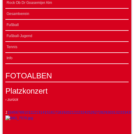
Rock Ob Dr Goasemijer Alm
Gesamtverein
Fußball
Fußball-Jugend
Tennis
Info
FOTOALBEN
Platzkonzert
‹ zurück
1
2
3
4
5
6
7
8
9
10
11
12
13
14
15
16
17
18
19
20
21
22
23
24
25
26
27
28
29
30
31
32
33
34
35