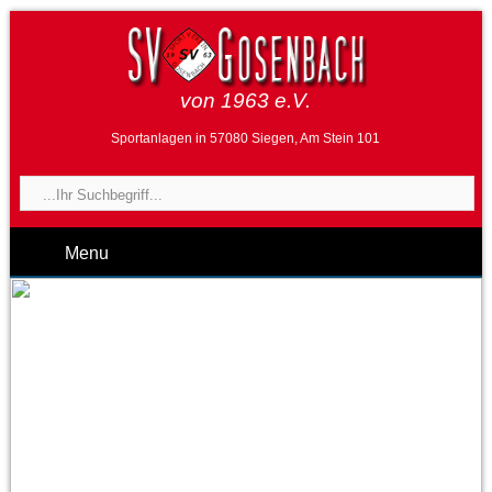
von 1963 e.V.
Sportanlagen in 57080 Siegen, Am Stein 101
Menu