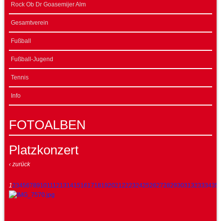
Rock Ob Dr Goasemijer Alm
Gesamtverein
Fußball
Fußball-Jugend
Tennis
Info
FOTOALBEN
Platzkonzert
‹ zurück
1
2
3
4
5
6
7
8
9
10
11
12
13
14
15
16
17
18
19
20
21
22
23
24
25
26
27
28
29
30
31
32
33
34
35