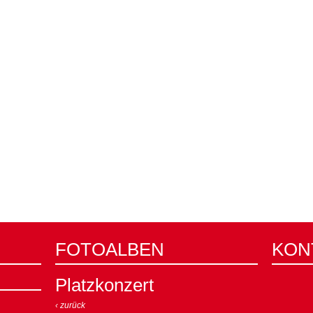
FOTOALBEN
KON
Platzkonzert
‹ zurück