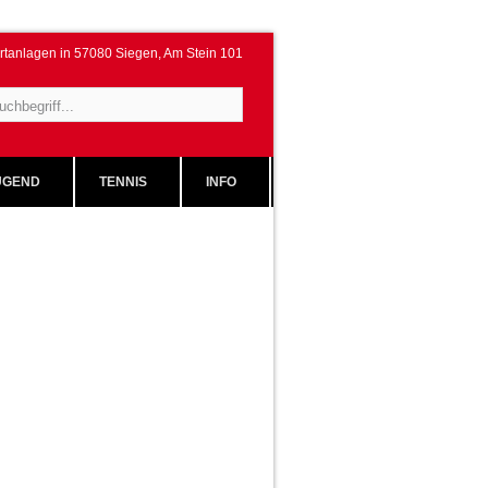
rtanlagen in 57080 Siegen, Am Stein 101
GEND
TENNIS
INFO