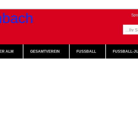
Spo
ER ALM
GESAMTVEREIN
FUSSBALL
FUSSBALL-JU