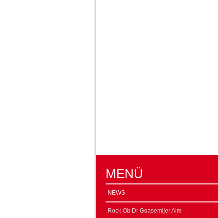
MENÜ
NEWS
Rock Ob Dr Goasemijer Alm