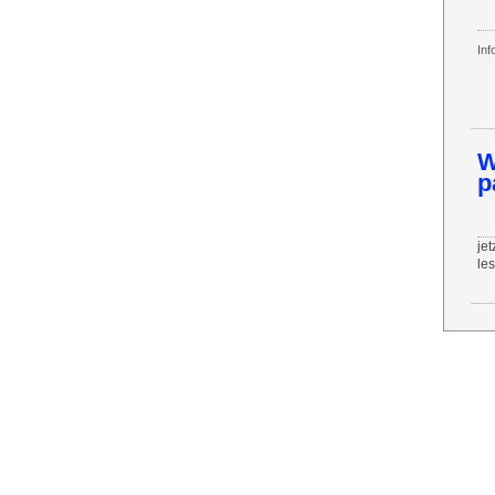
Inf
W
p
jet
le