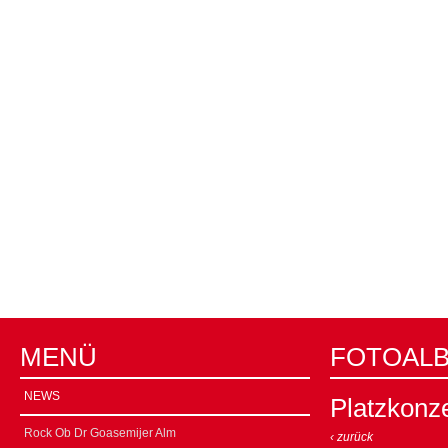
MENÜ
FOTOAL
NEWS
Platzkonze
Rock Ob Dr Goasemijer Alm
‹ zurück