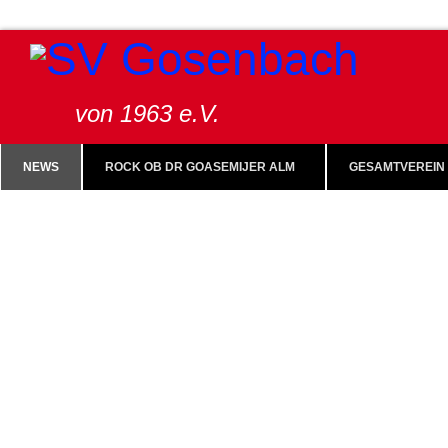
von 1963 e.V.
NEWS
ROCK OB DR GOASEMIJER ALM
GESAMTVEREIN