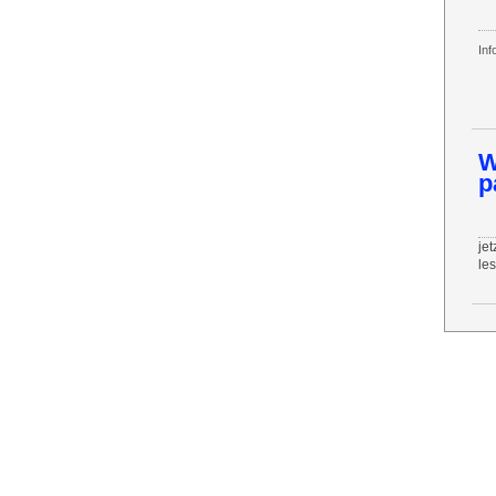
Inf
W
p
jet
le