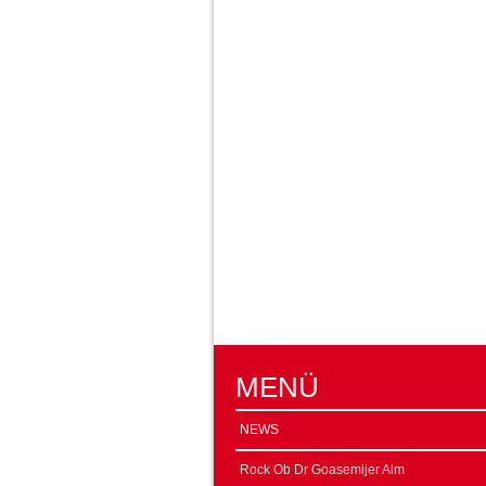
MENÜ
NEWS
Rock Ob Dr Goasemijer Alm