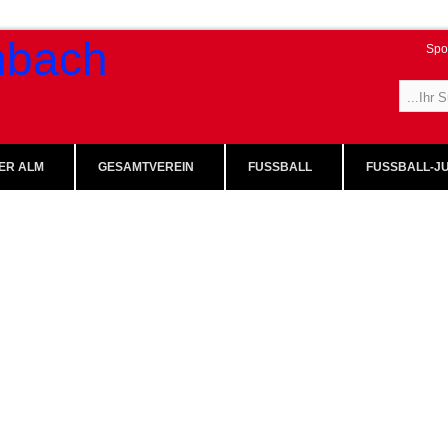
Spo
ER ALM
GESAMTVEREIN
FUSSBALL
FUSSBALL-JU