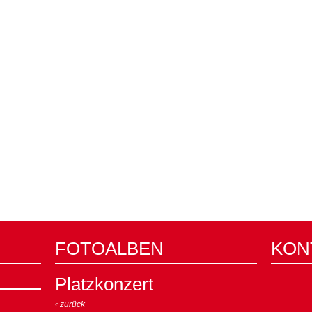
FOTOALBEN
KON
Platzkonzert
‹ zurück