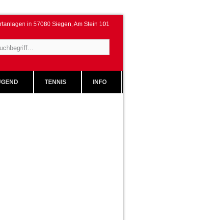
rtanlagen in 57080 Siegen, Am Stein 101
GEND
TENNIS
INFO