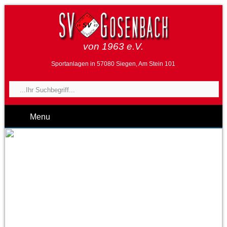
von 1963 e.V.
Sportanlagen in 57080 Siegen, Am Stein 101
Menu