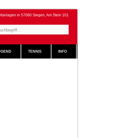
rtanlagen in 57080 Siegen, Am Stein 101
GEND
TENNIS
INFO