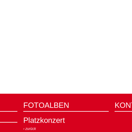
FOTOALBEN
KON
Platzkonzert
‹ zurück