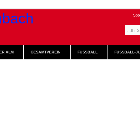
Spo
ER ALM
GESAMTVEREIN
FUSSBALL
FUSSBALL-JU