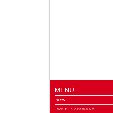
MENÜ
NEWS
Rock Ob Dr Goasemijer Alm