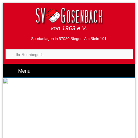
von 1963 e.V.
Sportanlagen in 57080 Siegen, Am Stein 101
Menu