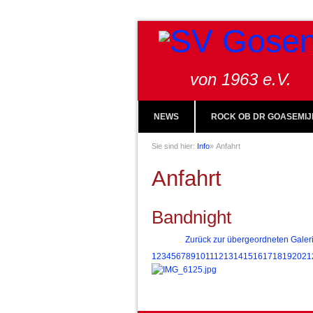
von 1963 e.V.
NEWS
ROCK OB DR GOASEMIJ
Sie sind hier:
Info
»
Anfahrt
Anfahrt
Bandnight
Zurück zur übergeordneten Galer
1
2
3
4
5
6
7
8
9
10
11
12
13
14
15
16
17
18
19
20
21