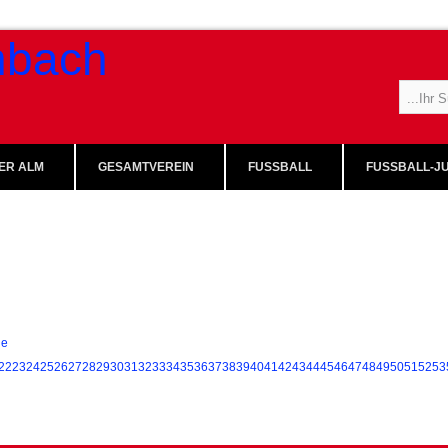
ER ALM
GESAMTVEREIN
FUSSBALL
FUSSBALL-JU
ie
22
23
24
25
26
27
28
29
30
31
32
33
34
35
36
37
38
39
40
41
42
43
44
45
46
47
48
49
50
51
52
53