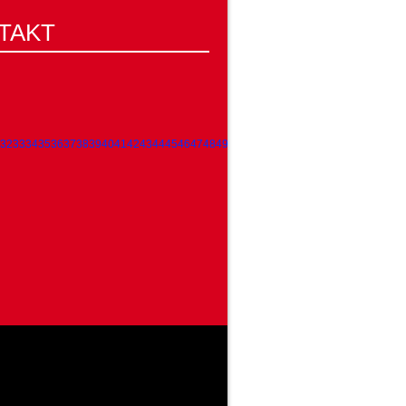
TAKT
32
33
34
35
36
37
38
39
40
41
42
43
44
45
46
47
48
49
50
51
52
53
54
55
56
57
58
59
60
61
62
63