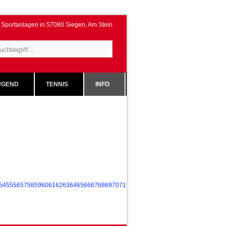
Sportanlagen in 57080 Siegen, Am Stein
GEND
TENNIS
INFO
54
55
56
57
58
59
60
61
62
63
64
65
66
67
68
69
70
71
72
73
74
75
76
77
78
79
80
81
82
83
84
85