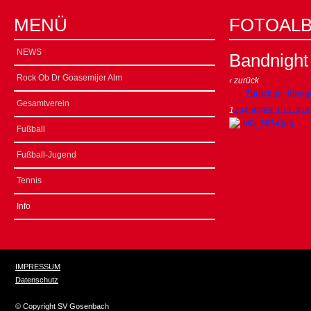
MENÜ
FOTOAL
NEWS
Bandnight
Rock Ob Dr Goasemijer Alm
‹ zurück
Zurück zur überg
Gesamtverein
1
2
3
4
5
6
7
8
9
10
11
12
13
Fußball
Fußball-Jugend
Tennis
Info
IMPRESSUM
Datenschutz
© Copyright SV Gosenbach