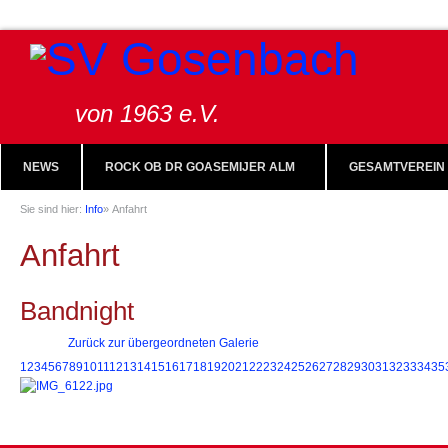
von 1963 e.V.
NEWS
ROCK OB DR GOASEMIJER ALM
GESAMTVEREIN
Sie sind hier:
Info
»
Anfahrt
Anfahrt
Bandnight
Zurück zur übergeordneten Galerie
1
2
3
4
5
6
7
8
9
10
11
12
13
14
15
16
17
18
19
20
21
22
23
24
25
26
27
28
29
30
31
32
33
34
35