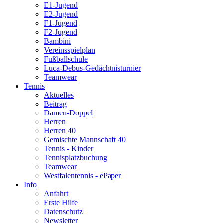
E1-Jugend
E2-Jugend
F1-Jugend
F2-Jugend
Bambini
Vereinsspielplan
Fußballschule
Luca-Debus-Gedächtnisturnier
Teamwear
Tennis
Aktuelles
Beitrag
Damen-Doppel
Herren
Herren 40
Gemischte Mannschaft 40
Tennis - Kinder
Tennisplatzbuchung
Teamwear
Westfalentennis - ePaper
Info
Anfahrt
Erste Hilfe
Datenschutz
Newsletter