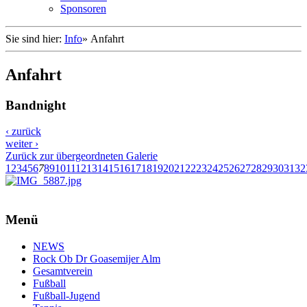
Sponsoren
Sie sind hier:
Info
»
Anfahrt
Anfahrt
Bandnight
‹ zurück
weiter ›
Zurück zur übergeordneten Galerie
1
2
3
4
5
6
7
8
9
10
11
12
13
14
15
16
17
18
19
20
21
22
23
24
25
26
27
28
29
30
31
32
Menü
NEWS
Rock Ob Dr Goasemijer Alm
Gesamtverein
Fußball
Fußball-Jugend