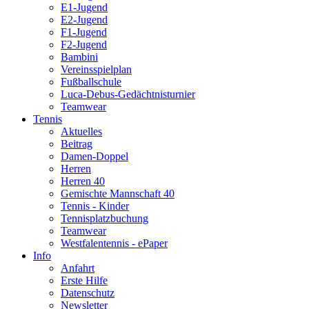
E1-Jugend
E2-Jugend
F1-Jugend
F2-Jugend
Bambini
Vereinsspielplan
Fußballschule
Luca-Debus-Gedächtnisturnier
Teamwear
Tennis
Aktuelles
Beitrag
Damen-Doppel
Herren
Herren 40
Gemischte Mannschaft 40
Tennis - Kinder
Tennisplatzbuchung
Teamwear
Westfalentennis - ePaper
Info
Anfahrt
Erste Hilfe
Datenschutz
Newsletter