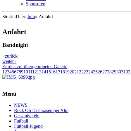
Sponsoren
Sie sind hier:
Info
»
Anfahrt
Anfahrt
Bandnight
‹ zurück
weiter ›
Zurück zur übergeordneten Galerie
1
2
3
4
5
6
7
8
9
10
11
12
13
14
15
16
17
18
19
20
21
22
23
24
25
26
27
28
29
30
31
32
Menü
NEWS
Rock Ob Dr Goasemijer Alm
Gesamtverein
Fußball
Fußball-Jugend