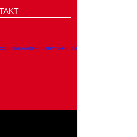
TAKT
32
33
34
35
36
37
38
39
40
41
42
43
44
45
46
47
48
49
50
51
52
53
54
55
56
57
58
59
60
61
62
63