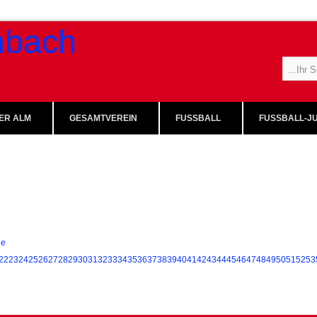
ER ALM
GESAMTVEREIN
FUSSBALL
FUSSBALL-JU
ie
22
23
24
25
26
27
28
29
30
31
32
33
34
35
36
37
38
39
40
41
42
43
44
45
46
47
48
49
50
51
52
53