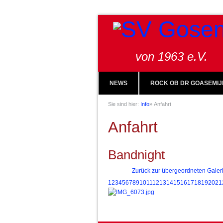
von 1963 e.V.
NEWS
ROCK OB DR GOASEMIJ
Sie sind hier:
Info
»
Anfahrt
Anfahrt
Bandnight
Zurück zur übergeordneten Galer
1
2
3
4
5
6
7
8
9
10
11
12
13
14
15
16
17
18
19
20
21