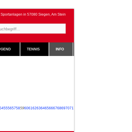
Sportanlagen in 57080 Siegen, Am Stein
GEND
TENNIS
INFO
54
55
56
57
58
59
60
61
62
63
64
65
66
67
68
69
70
71
72
73
74
75
76
77
78
79
80
81
82
83
84
85