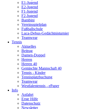
E1-Jugend
E2-Jugend
F1-Jugend
F2-Jugend
Bambini
Vereinsspielplan
Fußballschule
Luca-Debus-Gedächtnisturnier
Teamwear
Tennis
Aktuelles
Beitrag
Damen-Doppel
Herren
Herren 40
Gemischte Mannschaft 40
Tennis - Kinder
Tennisplatzbuchung
Teamwear
Westfalentennis - ePaper
Info
Anfahrt
Erste Hilfe
Datenschutz
Newsletter