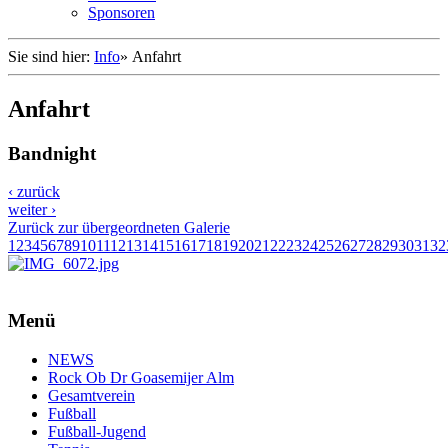
Sponsoren
Sie sind hier:
Info
»
Anfahrt
Anfahrt
Bandnight
‹ zurück
weiter ›
Zurück zur übergeordneten Galerie
1
2
3
4
5
6
7
8
9
10
11
12
13
14
15
16
17
18
19
20
21
22
23
24
25
26
27
28
29
30
31
32
Menü
NEWS
Rock Ob Dr Goasemijer Alm
Gesamtverein
Fußball
Fußball-Jugend