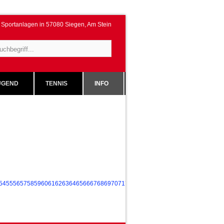
Sportanlagen in 57080 Siegen, Am Stein
GEND
TENNIS
INFO
54
55
56
57
58
59
60
61
62
63
64
65
66
67
68
69
70
71
72
73
74
75
76
77
78
79
80
81
82
83
84
85