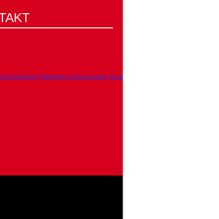
TAKT
32
33
34
35
36
37
38
39
40
41
42
43
44
45
46
47
48
49
50
51
52
53
54
55
56
57
58
59
60
61
62
63