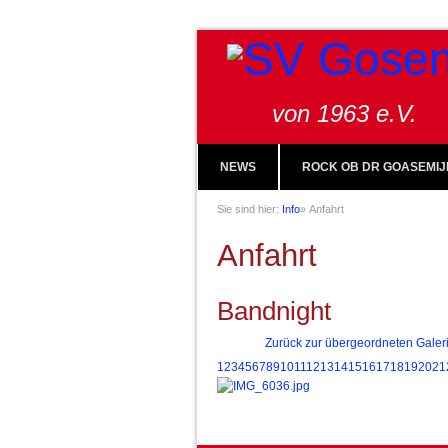
von 1963 e.V.
NEWS
ROCK OB DR GOASEMIJ
Sie sind hier:
Info
»
Anfahrt
Anfahrt
Bandnight
Zurück zur übergeordneten Galer
1
2
3
4
5
6
7
8
9
10
11
12
13
14
15
16
17
18
19
20
21