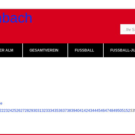
ER ALM
GESAMTVEREIN
FUSSBALL
FUSSBALL-JU
ie
22
23
24
25
26
27
28
29
30
31
32
33
34
35
36
37
38
39
40
41
42
43
44
45
46
47
48
49
50
51
52
53