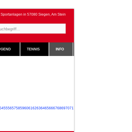
Sportanlagen in 57080 Siegen, Am Stein
GEND
TENNIS
INFO
54
55
56
57
58
59
60
61
62
63
64
65
66
67
68
69
70
71
72
73
74
75
76
77
78
79
80
81
82
83
84
85