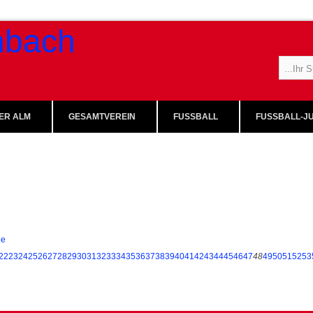
ER ALM
GESAMTVEREIN
FUSSBALL
FUSSBALL-JU
ie
22
23
24
25
26
27
28
29
30
31
32
33
34
35
36
37
38
39
40
41
42
43
44
45
46
47
48
49
50
51
52
53