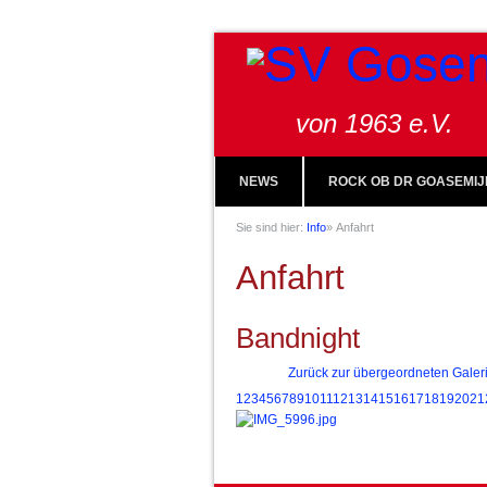
von 1963 e.V.
NEWS
ROCK OB DR GOASEMIJ
Sie sind hier:
Info
»
Anfahrt
Anfahrt
Bandnight
Zurück zur übergeordneten Galer
1
2
3
4
5
6
7
8
9
10
11
12
13
14
15
16
17
18
19
20
21