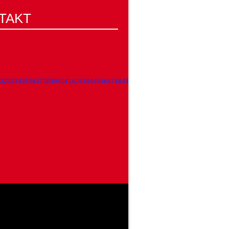
TAKT
32
33
34
35
36
37
38
39
40
41
42
43
44
45
46
47
48
49
50
51
52
53
54
55
56
57
58
59
60
61
62
63