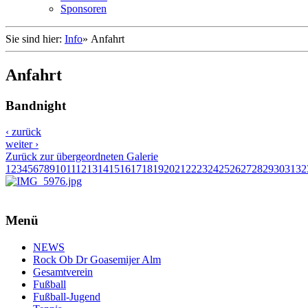
Sponsoren
Sie sind hier:
Info
»
Anfahrt
Anfahrt
Bandnight
‹ zurück
weiter ›
Zurück zur übergeordneten Galerie
1
2
3
4
5
6
7
8
9
10
11
12
13
14
15
16
17
18
19
20
21
22
23
24
25
26
27
28
29
30
31
32
Menü
NEWS
Rock Ob Dr Goasemijer Alm
Gesamtverein
Fußball
Fußball-Jugend