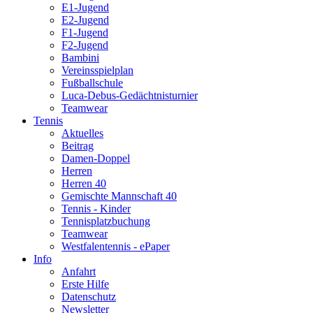
E1-Jugend
E2-Jugend
F1-Jugend
F2-Jugend
Bambini
Vereinsspielplan
Fußballschule
Luca-Debus-Gedächtnisturnier
Teamwear
Tennis
Aktuelles
Beitrag
Damen-Doppel
Herren
Herren 40
Gemischte Mannschaft 40
Tennis - Kinder
Tennisplatzbuchung
Teamwear
Westfalentennis - ePaper
Info
Anfahrt
Erste Hilfe
Datenschutz
Newsletter