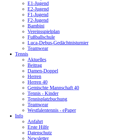
E1-Jugend
E2-Jugend
F1-Jugend
F2-Jugend
Bambini
Vereinsspielplan
Fußballschule
Luca-Debus-Gedächtnisturnier
Teamwear
Tennis
Aktuelles
Beitrag
Damen-Doppel
Herren
Herren 40
Gemischte Mannschaft 40
Tennis - Kinder
Tennisplatzbuchung
Teamwear
Westfalentennis - ePaper
Info
Anfahrt
Erste Hilfe
Datenschutz
Newsletter