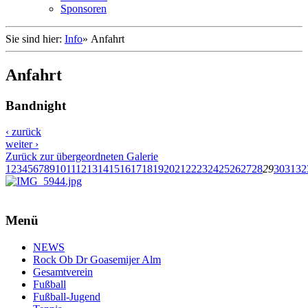
Sponsoren
Sie sind hier:
Info
»
Anfahrt
Anfahrt
Bandnight
‹ zurück
weiter ›
Zurück zur übergeordneten Galerie
1
2
3
4
5
6
7
8
9
10
11
12
13
14
15
16
17
18
19
20
21
22
23
24
25
26
27
28
29
30
31
32
Menü
NEWS
Rock Ob Dr Goasemijer Alm
Gesamtverein
Fußball
Fußball-Jugend