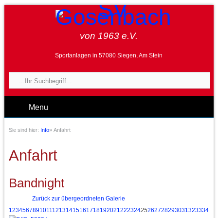
von 1963 e.V.
Sportanlagen in 57080 Siegen, Am Stein
Menu
Sie sind hier:
Info
»
Anfahrt
Anfahrt
Bandnight
Zurück zur übergeordneten Galerie
1
2
3
4
5
6
7
8
9
10
11
12
13
14
15
16
17
18
19
20
21
22
23
24
25
26
27
28
29
30
31
32
33
34
35