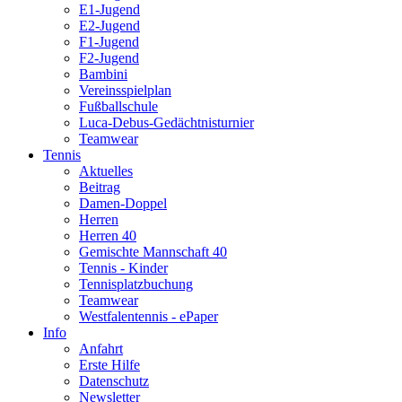
E1-Jugend
E2-Jugend
F1-Jugend
F2-Jugend
Bambini
Vereinsspielplan
Fußballschule
Luca-Debus-Gedächtnisturnier
Teamwear
Tennis
Aktuelles
Beitrag
Damen-Doppel
Herren
Herren 40
Gemischte Mannschaft 40
Tennis - Kinder
Tennisplatzbuchung
Teamwear
Westfalentennis - ePaper
Info
Anfahrt
Erste Hilfe
Datenschutz
Newsletter