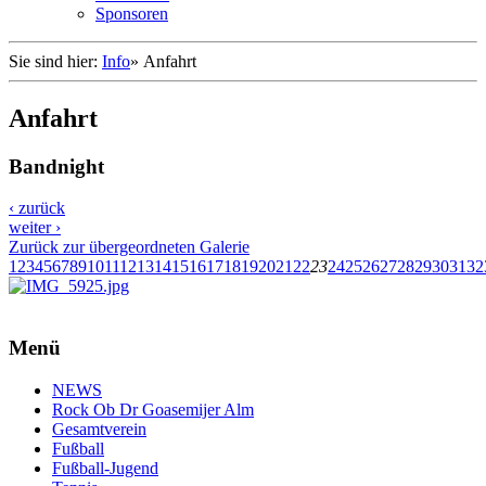
Sponsoren
Sie sind hier:
Info
»
Anfahrt
Anfahrt
Bandnight
‹ zurück
weiter ›
Zurück zur übergeordneten Galerie
1
2
3
4
5
6
7
8
9
10
11
12
13
14
15
16
17
18
19
20
21
22
23
24
25
26
27
28
29
30
31
32
Menü
NEWS
Rock Ob Dr Goasemijer Alm
Gesamtverein
Fußball
Fußball-Jugend