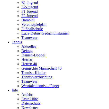
E1-Jugend
E2-Jugend
F1-Jugend
F2-Jugend
Bambini
Vereinsspielplan
Fußballschule
Luca-Debus-Gedächtnisturnier
Teamwear
Tennis
Aktuelles
Beitrag
Damen-Doppel
Herren
Herren 40
Gemischte Mannschaft 40
Tennis - Kinder
Tennisplatzbuchung
Teamwear
Westfalentennis - ePaper
Info
Anfahrt
Erste Hilfe
Datenschutz
Newsletter