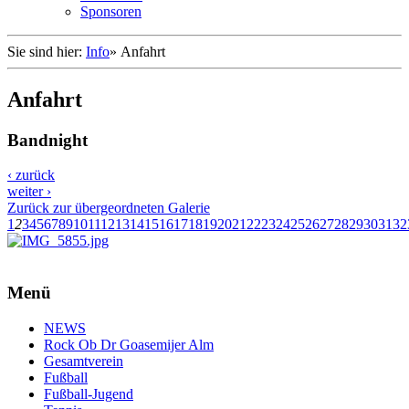
Sponsoren
Sie sind hier:
Info
»
Anfahrt
Anfahrt
Bandnight
‹ zurück
weiter ›
Zurück zur übergeordneten Galerie
1
2
3
4
5
6
7
8
9
10
11
12
13
14
15
16
17
18
19
20
21
22
23
24
25
26
27
28
29
30
31
32
Menü
NEWS
Rock Ob Dr Goasemijer Alm
Gesamtverein
Fußball
Fußball-Jugend