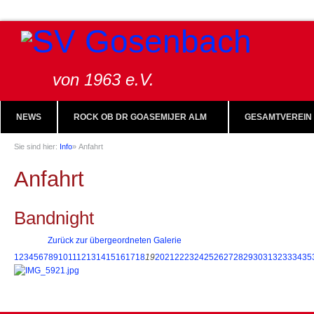
von 1963 e.V.
NEWS
ROCK OB DR GOASEMIJER ALM
GESAMTVEREIN
Sie sind hier:
Info
»
Anfahrt
Anfahrt
Bandnight
Zurück zur übergeordneten Galerie
1
2
3
4
5
6
7
8
9
10
11
12
13
14
15
16
17
18
19
20
21
22
23
24
25
26
27
28
29
30
31
32
33
34
35