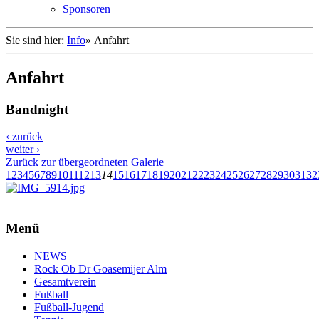
Sponsoren
Sie sind hier:
Info
»
Anfahrt
Anfahrt
Bandnight
‹ zurück
weiter ›
Zurück zur übergeordneten Galerie
1
2
3
4
5
6
7
8
9
10
11
12
13
14
15
16
17
18
19
20
21
22
23
24
25
26
27
28
29
30
31
32
Menü
NEWS
Rock Ob Dr Goasemijer Alm
Gesamtverein
Fußball
Fußball-Jugend