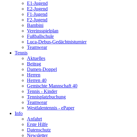
E1-Jugend
E2-Jugend
F1-Jugend
F2-Jugend
Bambini
Vereinsspielplan
Fußballschule
Luca-Debus-Gedächtnisturnier
Teamwear
Tennis
Aktuelles
Beitrag
Damen-Doppel
Herren
Herren 40
Gemischte Mannschaft 40
Tennis - Kinder
Tennisplatzbuchung
Teamwear
Westfalentennis - ePaper
Info
Anfahrt
Erste Hilfe
Datenschutz
Newsletter