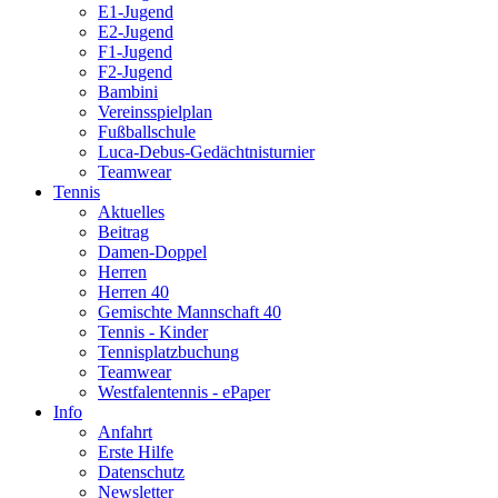
E1-Jugend
E2-Jugend
F1-Jugend
F2-Jugend
Bambini
Vereinsspielplan
Fußballschule
Luca-Debus-Gedächtnisturnier
Teamwear
Tennis
Aktuelles
Beitrag
Damen-Doppel
Herren
Herren 40
Gemischte Mannschaft 40
Tennis - Kinder
Tennisplatzbuchung
Teamwear
Westfalentennis - ePaper
Info
Anfahrt
Erste Hilfe
Datenschutz
Newsletter