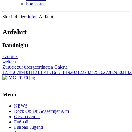
Sponsoren
Sie sind hier:
Info
»
Anfahrt
Anfahrt
Bandnight
‹ zurück
weiter ›
Zurück zur übergeordneten Galerie
1
2
3
4
5
6
7
8
9
10
11
12
13
14
15
16
17
18
19
20
21
22
23
24
25
26
27
28
29
30
31
32
Menü
NEWS
Rock Ob Dr Goasemijer Alm
Gesamtverein
Fußball
Fußball-Jugend