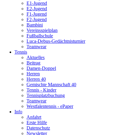
E1-Jugend
E2-Jugend
F1-Jugend
F2-Jugend
Bambini
Vereinsspielplan
Fußballschule
Luca-Debus-Gedächtnisturnier
Teamwear
Tennis
Aktuelles
Beitrag
Damen-Doppel
Herren
Herren 40
Gemischte Mannschaft 40
Tennis - Kinder
Tennisplatzbuchung
Teamwear
Westfalentennis - ePaper
Info
Anfahrt
Erste Hilfe
Datenschutz
Newsletter