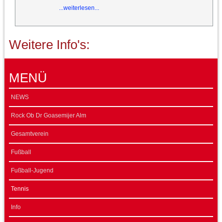
...weiterlesen...
Weitere Info's:
MENÜ
NEWS
Rock Ob Dr Goasemijer Alm
Gesamtverein
Fußball
Fußball-Jugend
Tennis
Info