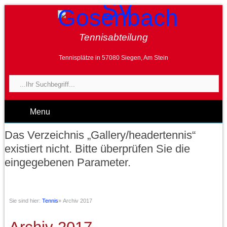
Tennisabteilung
Tennisplätze in 57080 Siegen, Am Stein
Menu
Das Verzeichnis „Gallery/headertennis“
existiert nicht. Bitte überprüfen Sie die
eingegebenen Parameter.
Sie sind hier:
Tennis
»
Archiv 2017