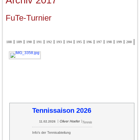
Archiv 2017
FuTe-Turnier
87
188
189
190
191
192
193
194
195
196
197
198
199
200
Tennissaison 2026
|
|
Oliver Hoefer
11.02.2026
Tennis
Info's der Tennisabteilung