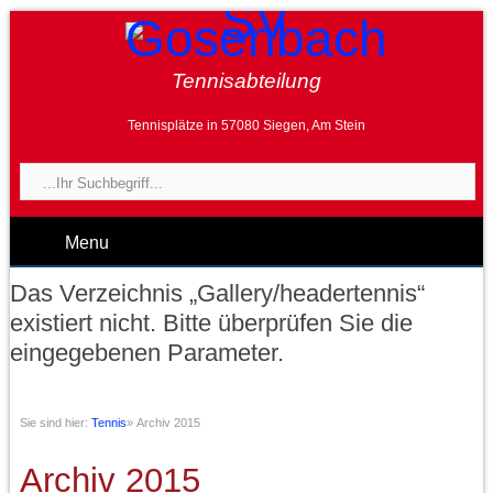
Tennisabteilung
Tennisplätze in 57080 Siegen, Am Stein
Menu
Das Verzeichnis „Gallery/headertennis“
existiert nicht. Bitte überprüfen Sie die
eingegebenen Parameter.
Sie sind hier:
Tennis
»
Archiv 2015
Archiv 2015