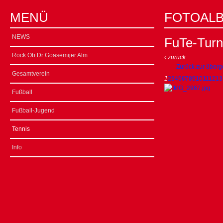
MENÜ
FOTOAL
NEWS
FuTe-Turn
Rock Ob Dr Goasemijer Alm
‹ zurück
Zurück zur überg
Gesamtverein
1
2
3
4
5
6
7
8
9
10
11
12
13
Fußball
Fußball-Jugend
Tennis
Info