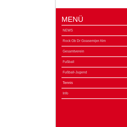
MENÜ
NEWS
Rock Ob Dr Goasemijer Alm
Gesamtverein
Fußball
Fußball-Jugend
Tennis
Info