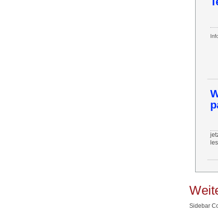
T
Inf
W
p
jet
le
Weite
Sidebar Co