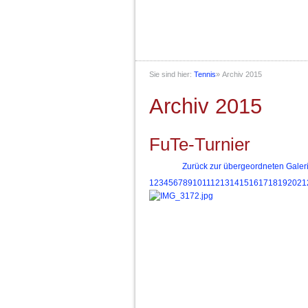
Sie sind hier:
Tennis
»
Archiv 2015
Archiv 2015
FuTe-Turnier
Zurück zur übergeordneten Galer
1
2
3
4
5
6
7
8
9
10
11
12
13
14
15
16
17
18
19
20
21