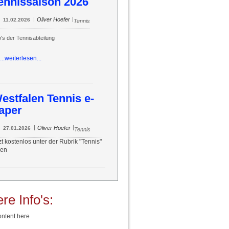
ennissaison 2026
|
|
Oliver Hoefer
11.02.2026
Tennis
o's der Tennisabteilung
...weiterlesen...
estfalen Tennis e-
aper
|
|
Oliver Hoefer
27.01.2026
Tennis
zt kostenlos unter der Rubrik "Tennis"
sen
re Info's:
ntent here