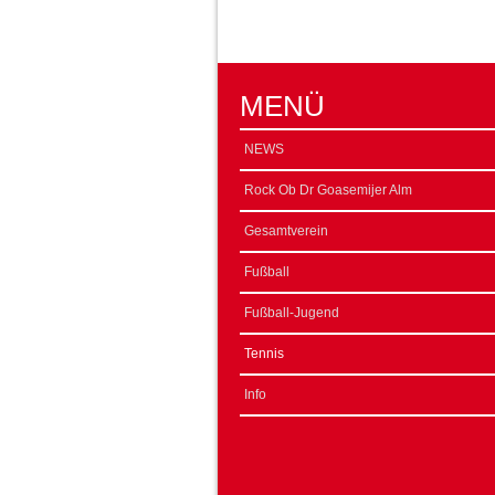
MENÜ
NEWS
Rock Ob Dr Goasemijer Alm
Gesamtverein
Fußball
Fußball-Jugend
Tennis
Info