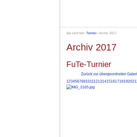
Sie sind hier:
Tennis
»
Archiv 2017
Archiv 2017
FuTe-Turnier
Zurück zur übergeordneten Galer
1
2
3
4
5
6
7
8
9
10
11
12
13
14
15
16
17
18
19
20
21