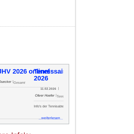
ine!
ennissaison 2026
54
55
56
57
58
59
60
61
62
63
64
65
66
67
68
69
70
71
72
73
74
75
76
77
78
79
80
81
82
83
84
85
|
|
Oliver Hoefer
11.02.2026
Tennis
o's der Tennisabteilung
...weiterlesen...