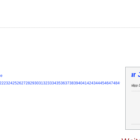
Bericht zur JHV 2026 onl
T
ie
22
23
24
25
26
27
28
29
30
31
32
33
34
35
36
37
38
39
40
41
42
43
44
45
46
47
48
49
50
51
52
53
|
|
Philipp Duecker
16.03.2026
Gesamt
hier Klicken!
Inf
...weiterlesen...