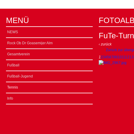
MENÜ
FOTOAL
NEWS
FuTe-Turn
Rock Ob Dr Goasemijer Alm
‹ zurück
Zurück zur überg
Gesamtverein
1
2
3
4
5
6
7
8
9
10
11
12
13
Fußball
Fußball-Jugend
Tennis
Info