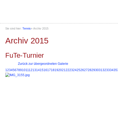
Sie sind hier:
Tennis
»
Archiv 2015
Archiv 2015
FuTe-Turnier
Zurück zur übergeordneten Galerie
1
2
3
4
5
6
7
8
9
10
11
12
13
14
15
16
17
18
19
20
21
22
23
24
25
26
27
28
29
30
31
32
33
34
35