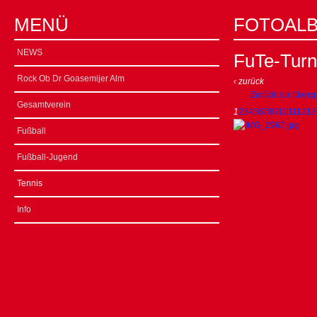
MENÜ
FOTOAL
NEWS
FuTe-Turn
Rock Ob Dr Goasemijer Alm
‹ zurück
Zurück zur überg
Gesamtverein
1
2
3
4
5
6
7
8
9
10
11
12
13
Fußball
Fußball-Jugend
Tennis
Info