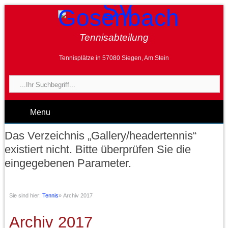
Tennisabteilung
Tennisplätze in 57080 Siegen, Am Stein
Menu
Das Verzeichnis „Gallery/headertennis“
existiert nicht. Bitte überprüfen Sie die
eingegebenen Parameter.
Sie sind hier:
Tennis
»
Archiv 2017
Archiv 2017