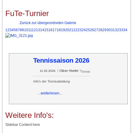
FuTe-Turnier
Zurück zur übergeordneten Galerie
1
2
3
4
5
6
7
8
9
10
11
12
13
14
15
16
17
18
19
20
21
22
23
24
25
26
27
28
29
30
31
32
33
34
35
Tennissaison 2026
|
|
Oliver Hoefer
11.02.2026
Tennis
Info's der Tennisabteilung
...weiterlesen...
Weitere Info's:
Sidebar Content here