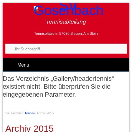
Tennisabteilung
Tennisplätze in 57080 Siegen, Am Stein
Menu
Das Verzeichnis „Gallery/headertennis“
existiert nicht. Bitte überprüfen Sie die
eingegebenen Parameter.
Sie sind hier:
Tennis
»
Archiv 2015
Archiv 2015