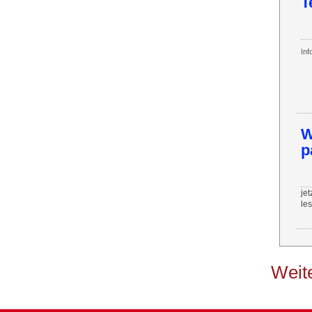
T
Inf
W
p
jet
le
Weite