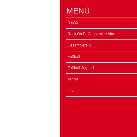
MENÜ
NEWS
Rock Ob Dr Goasemijer Alm
Gesamtverein
Fußball
Fußball-Jugend
Tennis
Info