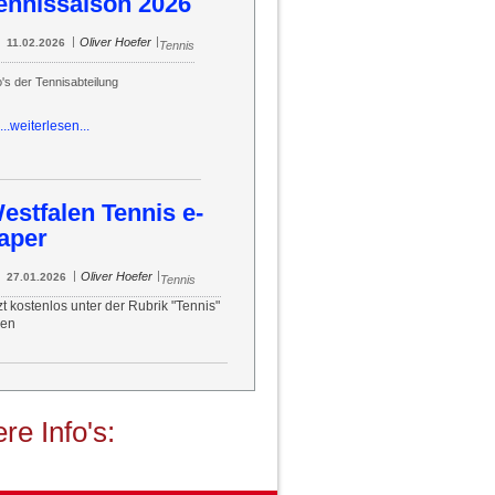
ennissaison 2026
|
|
Oliver Hoefer
11.02.2026
Tennis
o's der Tennisabteilung
...weiterlesen...
estfalen Tennis e-
aper
|
|
Oliver Hoefer
27.01.2026
Tennis
zt kostenlos unter der Rubrik "Tennis"
sen
re Info's: