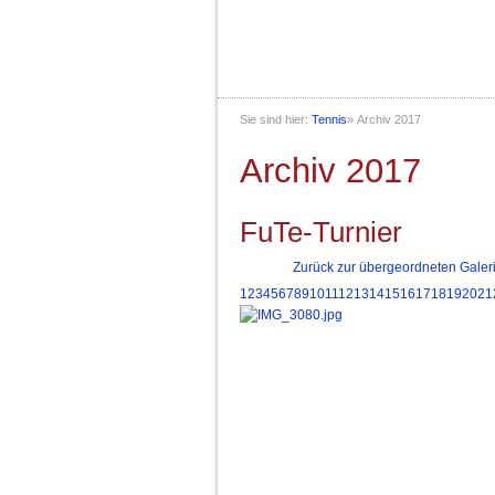
Sie sind hier:
Tennis
»
Archiv 2017
Archiv 2017
FuTe-Turnier
Zurück zur übergeordneten Galer
1
2
3
4
5
6
7
8
9
10
11
12
13
14
15
16
17
18
19
20
21