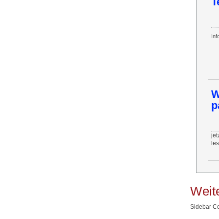
T
Inf
W
p
jet
le
Weite
Sidebar Co