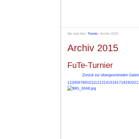
Sie sind hier:
Tennis
»
Archiv 2015
Archiv 2015
FuTe-Turnier
Zurück zur übergeordneten Galer
1
2
3
4
5
6
7
8
9
10
11
12
13
14
15
16
17
18
19
20
21