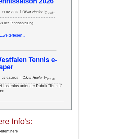
ennissaison 2026
|
|
Oliver Hoefer
11.02.2026
Tennis
o's der Tennisabteilung
...weiterlesen...
estfalen Tennis e-
aper
|
|
Oliver Hoefer
27.01.2026
Tennis
zt kostenlos unter der Rubrik "Tennis"
sen
re Info's:
ntent here