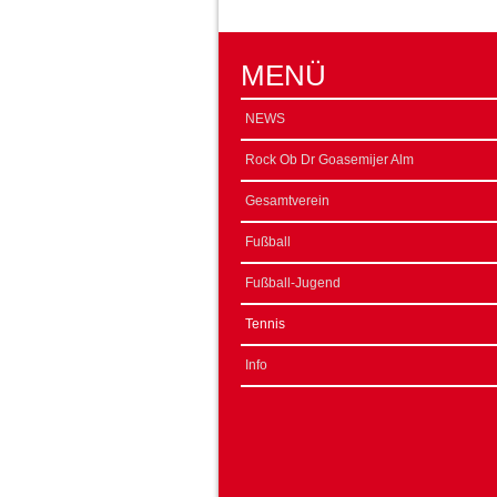
MENÜ
NEWS
Rock Ob Dr Goasemijer Alm
Gesamtverein
Fußball
Fußball-Jugend
Tennis
Info